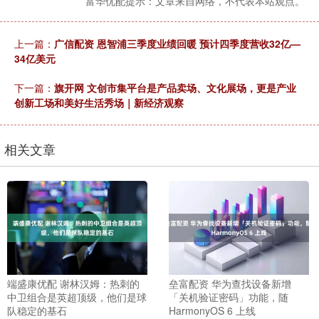
富华优配提示：文章来自网络，不代表本站观点。
上一篇：
广信配资 恩智浦三季度业绩回暖 预计四季度营收32亿—
34亿美元
下一篇：
旗开网 文创市集平台是产品卖场、文化展场，更是产业
创新工场和美好生活秀场｜新经济观察
相关文章
端盛康优配 谢林汉姆：热刺的
垒富配资 华为查找设备新增
中卫组合是英超顶级，他们是球
「关机验证密码」功能，随
队稳定的基石
HarmonyOS 6 上线