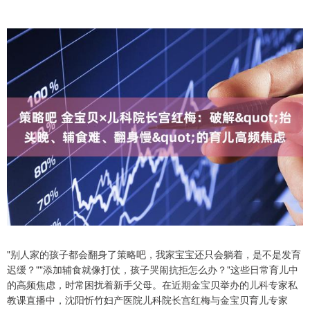
"别人家的孩子都会翻身了策略吧，我家宝宝还只会躺着，是不是发育
迟缓？""添加辅食就像打仗，孩子哭闹抗拒怎么办？"这些日常育儿中
的高频焦虑，时常困扰着新手父母。在近期金宝贝举办的儿科专家私
教课直播中，沈阳忻竹妇产医院儿科院长宫红梅与金宝贝育儿专家