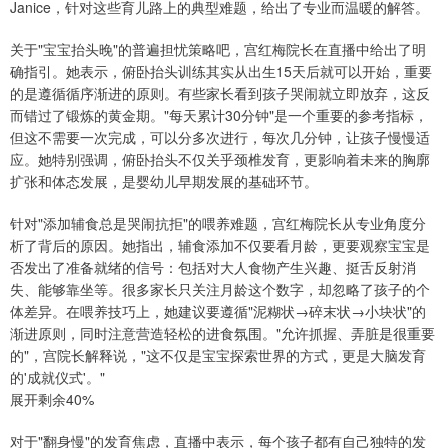
Janice，针对这些育儿路上的典型难题，给出了专业而温暖的解答。
关于"宝宝抬头晚"的普遍担忧策略吧，宫红梅院长在直播中给出了明
确指引。她表示，俯卧抬头训练其实从出生15天后就可以开始，重要
的是遵循循序渐进的原则。有些家长看到孩子哭闹就立即放弃，这反
而错过了锻炼的黄金期。"每天累计30分钟"是一个重要的参考指标，
但这不需要一次完成，可以分多次进行，每次几分钟，让孩子慢慢适
应。她特别强调，俯卧抬头不仅关乎颈椎发育，更影响着未来的胸廓
扩张和体态发展，是婴幼儿早期发展的基础环节。
针对"添加辅食总是哭闹抗拒"的喂养难题，宫红梅院长从专业角度分
析了背后的原因。她指出，辅食添加不仅要看月龄，更要观察宝宝是
否发出了准备就绪的信号：包括对大人食物产生兴趣、挺舌反射消
失、能够靠坐等。很多家长只关注月龄这个数字，却忽略了孩子的个
体差异。在喂养技巧上，她建议要遵循"泥糊状→碎末状→小块状"的
渐进原则，同时注意营造轻松的进食氛围。"允许抓握、弄脏是很重要
的"，宫院长解释说，"这不仅是宝宝探索世界的方式，更是大脑发育
的'成就仪式'。"
展开剩余40%
对于"翻身慢"的发育焦虑，直播中表示，每个孩子都有自己独特的发