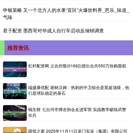
申银策略 又一个北方人的水果“盲区”火爆饮料界_芭乐_味道_
气味
君子配资 墨西哥对华成人自行车启动反倾销调查
推荐资讯
杠杆配资网 义合控股(01662)授出合共550万份购股权
端盛康优配 谢林汉姆：热刺的中卫组合是英超顶级，他
们是球队稳定的基石
钱生财 七台河市搏击协会走进军营 实战教学砺练武警
尖兵
跟投之家 2025年11月11日龙门实业（集团）有限公司