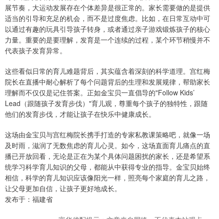
展节奏，大运动发展存在个体差异是很正常的。家长需要做的是提供
适当的引导和充足的机会，而不是过度焦虑。比如，在日常互动中可
以通过有趣的玩具引导孩子转身，或者通过亲子游戏锻炼孩子的核心
力量。重要的是要理解，发育是一个连续的过程，某个环节稍慢并不
代表孩子发育异常。
这些看似日常的育儿难题背后，其实蕴含着深刻的科学道理。宫红梅
院长在直播中耐心解析了每个问题背后的生理和发展规律，帮助家长
理解而不仅仅是记住答案。正如金宝贝一直倡导的"Follow Kids’
Lead（跟随孩子发育步伐）"育儿观，尊重每个孩子的独特性，跟随
他们的发育步伐，才能让孩子在快乐中健康成长。
这场由金宝贝与宫红梅院长携手打造的专家私教课策略吧，就像一场
及时雨，滋润了无数焦虑的育儿心灵。如今，这场直面育儿痛点的直
播已开放回看，无论是正在为某个具体问题困扰的家长，还是希望系
统学习科学育儿知识的父母，都能从中获得专业的指导。金宝贝始终
相信，科学的育儿知识应该像阳光一样，照亮每个家庭的育儿之路，
让父母更加自信，让孩子更好地成长。
发布于：福建省