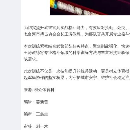
上证指数
3931.22
.40
1.74%
30.87
0.
为切实提升武警官兵实战格斗能力，有效应对执勤、处突、
七台河市搏击协会会长王涛教练，为部队官兵开展专业格斗
本次训练紧密结合武警部队任务特点，聚焦制敌强化、快速
王涛教练将专业格斗领域的科学训练方法与丰富对抗经验倾
战需求。
此次训练不仅是一次技能提升的练兵活动，更是树立体育搏
起军民协作的坚实桥梁，为守护城市安宁、维护社会稳定注
来源: 群众体育科
编辑：姜新蕾
编审：王鑫垚
审核：刘一木