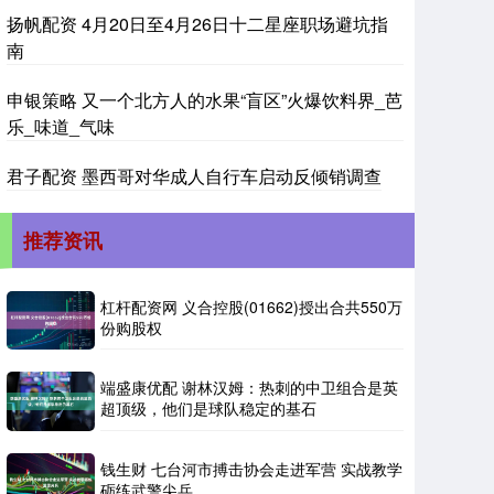
扬帆配资 4月20日至4月26日十二星座职场避坑指
南
申银策略 又一个北方人的水果“盲区”火爆饮料界_芭
乐_味道_气味
君子配资 墨西哥对华成人自行车启动反倾销调查
推荐资讯
杠杆配资网 义合控股(01662)授出合共550万
份购股权
端盛康优配 谢林汉姆：热刺的中卫组合是英
超顶级，他们是球队稳定的基石
钱生财 七台河市搏击协会走进军营 实战教学
砺练武警尖兵