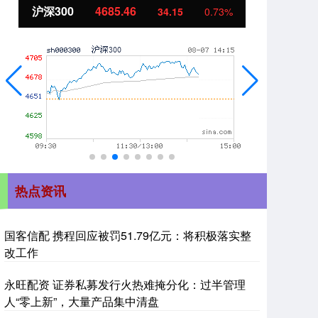
沪深300
4685.46
北
34.15
0.73%
热点资讯
国客信配 携程回应被罚51.79亿元：将积极落实整
改工作
永旺配资 证券私募发行火热难掩分化：过半管理
人“零上新”，大量产品集中清盘