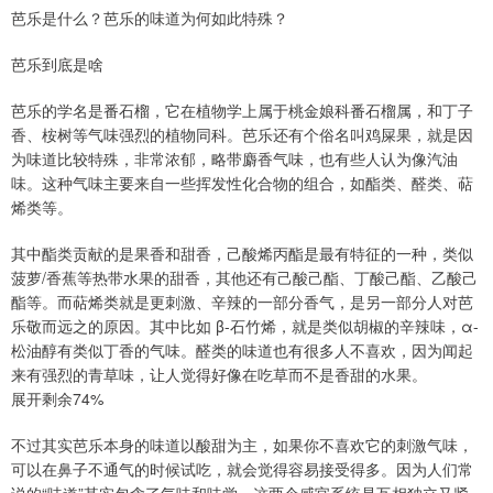
芭乐是什么？芭乐的味道为何如此特殊？
芭乐到底是啥
芭乐的学名是番石榴，它在植物学上属于桃金娘科番石榴属，和丁子
香、桉树等气味强烈的植物同科。芭乐还有个俗名叫鸡屎果，就是因
为味道比较特殊，非常浓郁，略带麝香气味，也有些人认为像汽油
味。这种气味主要来自一些挥发性化合物的组合，如酯类、醛类、萜
烯类等。
其中酯类贡献的是果香和甜香，己酸烯丙酯是最有特征的一种，类似
菠萝/香蕉等热带水果的甜香，其他还有己酸己酯、丁酸己酯、乙酸己
酯等。而萜烯类就是更刺激、辛辣的一部分香气，是另一部分人对芭
乐敬而远之的原因。其中比如 β-石竹烯，就是类似胡椒的辛辣味，α-
松油醇有类似丁香的气味。醛类的味道也有很多人不喜欢，因为闻起
来有强烈的青草味，让人觉得好像在吃草而不是香甜的水果。
展开剩余74%
不过其实芭乐本身的味道以酸甜为主，如果你不喜欢它的刺激气味，
可以在鼻子不通气的时候试吃，就会觉得容易接受得多。因为人们常