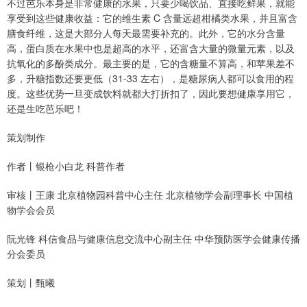
不过芭乐本身是非常健康的水果，只要少喝饮品、直接吃鲜果，就能
享受到这些健康收益：它的维生素 C 含量远超柑橘类水果，并且富含
膳食纤维，这是大部分人每天最需要补充的。此外，它的水分含量
高，蛋白质在水果中也是超高的水平，还富含大量的微量元素，以及
抗氧化的多酚类成分。最主要的是，它的含糖量不算高，和苹果差不
多，升糖指数还要更低（31-33 左右），是糖尿病人都可以食用的程
度。这些优势一旦变成饮料就都大打折扣了，因此要想健康享用它，
还是生吃芭乐吧！
策划制作
作者丨银枪小白龙 科普作者
审核丨王康 北京植物园科普中心主任 北京植物学会副理事长 中国植
物学会会员
阮光锋 科信食品与健康信息交流中心副主任 中华预防医学会健康传播
分会委员
策划丨甄曦