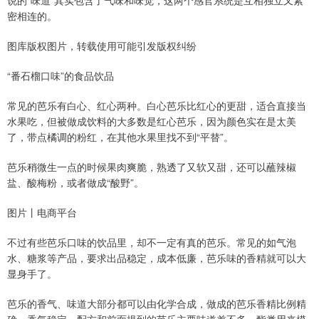
说的“味道”其实包含了气味和味觉，这两个感官系统是互相独立又紧
密相连的。
图库版权图片，转载使用可能引发版权纠纷
“番石榴口味”的食品饮品
常见的芭乐有白心、红心两种。白心芭乐比红心的更甜，适合直接当
水果吃，但被做成饮料的大多数是红心芭乐，因为颜色实在是太美
了，带点橘调的粉红，在其他水果里找不到“平替”。
芭乐稍微生一点的时候果肉爽脆，熟透了又软又甜，还可以蘸辣椒
盐、酸梅粉，或者做成“酸野”。
图片丨电商平台
不过有些芭乐口味的饮品里，却不一定有真的芭乐。常见的如气泡
水、糖浆等产品，要求出品稳定，成本低廉，芭乐味的香精就可以大
显身手了。
芭乐的香气、味道大部分都可以由化学合成，做成的芭乐香精比例精