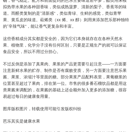
确，香气稳定。配方和前面提到的芭乐主要味道差不多，酯类用来模
拟热带水果的各种甜香味，类似成熟菠萝、清新的梨子、香蕉等的味
道。而醛类复制的是”清新感“，类似青绿、生鲜的感觉，类似青苹
果、黄瓜皮的味道。萜烯类（xx 烯、xx 醇）则用来添加芭乐那种独特
的”辛辣气味“，能让香气更复杂和丰富。
这些香精成分其实都是安全的，因为它们本身就存在在各种天然水
果、植物里，化学分子没有任何区别，只要是正规生产的就可以保证
食品安全，所以不用过分担心。
不过反倒是添加了真果肉、果浆的产品更需要引起注意——一方面要
注意新鲜水果的贮存、制作是否有腐败变质，另一方面要注意芭乐果
酱、果浆、浓缩汁等里面的糖。部分果浆产品配料表里，果葡糖浆的
位置甚至超过了果肉，排在第一位。市售的很多番石榴饮品都是用这
类果酱来调配的，在果酱的基础上还会额外加入更多的添加糖，很容
易超过每日的健康食用量。
图库版权图片，转载使用可能引发版权纠纷
芭乐其实是健康水果