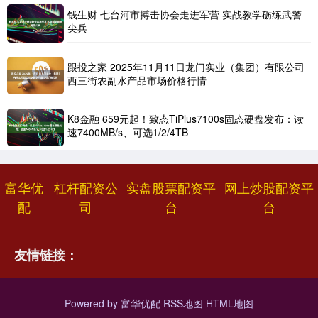
钱生财 七台河市搏击协会走进军营 实战教学砺练武警
尖兵
跟投之家 2025年11月11日龙门实业（集团）有限公司
西三街农副水产品市场价格行情
K8金融 659元起！致态TiPlus7100s固态硬盘发布：读
速7400MB/s、可选1/2/4TB
富华优
杠杆配资公
实盘股票配资平
网上炒股配资平
配
司
台
台
友情链接：
Powered by
富华优配
RSS地图
HTML地图