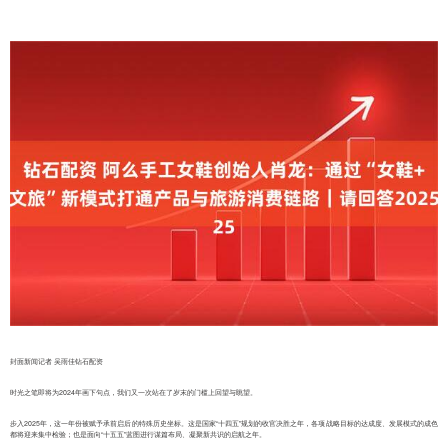
封面新闻记者 吴雨佳钻石配资
时光之笔即将为2024年画下句点，我们又一次站在了岁末的门槛上回望与眺望。
步入2025年，这一年份被赋予承前启后的特殊历史坐标。这是国家“十四五”规划的收官决胜之年，各项战略目标的达成度、发展模式的成色
都将迎来集中检验；也是面向“十五五”蓝图进行谋篇布局、凝聚新共识的启航之年。