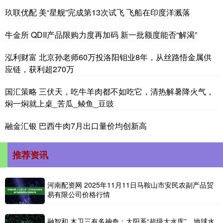
玖联优配 美“星舰”完成第13次试飞 飞船在印度洋溅落
牛金所 QDII产品限购力度再加码 新一批额度能否“解渴”
泓利财富 北京孙老师60万投洛阳钼业8年，从丝路悟金属供
应链，获利超270万
国汇策略 三伏天，吃牛羊肉都不如吃它，清热解暑降火气，
焖一焖就上桌_苦瓜_鲮鱼_豆豉
融金汇银 巴西牛肉7月出口量价均创新高
推荐资讯
河南配资网 2025年11月11日马鞍山市安民农副产品贸
易有限公司价格行情
融智和 木卫三有多神奇：太阳系“超级大水库”，地球水