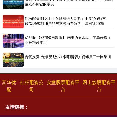
量或不到它的零头
钻石配资 阿么手工女鞋创始人肖龙：通过“女鞋+文
旅”新模式打通产品与旅游消费链路｜请回答2025
优配股 【成都极画教育】 画出通透水晶，简单步骤 +
小技巧超实用
合优投资 吉姆·奥尼尔：特朗普该如何修复二十国集团
富华优
杠杆配资公
实盘股票配资平
网上炒股配资平
配
司
台
台
友情链接：