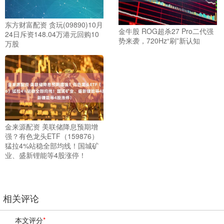
东方财富配资 贪玩(09890)10月
金牛股 ROG超杀27 Pro二代强
24日斥资148.04万港元回购10
势来袭，720Hz“刷”新认知
万股
金来源配资 美联储降息预期增
强？有色龙头ETF（159876）
猛拉4%站稳全部均线！国城矿
业、盛新锂能等4股涨停！
相关评论
本文评分
*