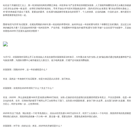
站在这个关键的交汇点上，新一轮深刻的结构性调整正来临：科技革命与产业变革的浪潮更加汹涌，人工智能等颠覆性技术正从概念加速渗
入经济社会的每一根血管；全球经济格局持续演化，寻求开放合作与应对风险挑战并存；国内经济社会发展在“量”的合理增长基础上，
对“质”的有效提升提出了更高、更紧迫的要求。在机遇与挑战都空前复杂化的背景下，个人的抉择、企业的战略、行业的走向，都与更宏大
叙事更紧密地交织在一起。
围绕“收官与开局”钻石配资，在规划周期的冲刺与新一轮征程的孕育时刻，如何评估这一年的积累与得失？有哪些正在积聚的、足以定义未
来的确定性力量？又应该如何研判新一轮科技竞争、产业升级、市场重构中所蕴含的“破局”机遇与“决胜”关键？企业在坚守与创新中，又该如
何塑造2025年乃至更长远的经济图景？
12月7日，封面新闻对话阿么手工女鞋创始人肖龙在接受封面新闻采访时表示，今年重点发力的“女鞋+文旅”融合模式通过电商直播串联产品
与旅游消费，为国际消费中心城市建设注入新活力。借力电商直播，打通产品与旅游消费链路。
封面新闻：回顾2025年，这一年的感悟是什么？
肖龙：虽然这一年匆匆忙忙钻石配资，但是大体还是从从容容，游刃有余。
封面新闻：你觉得在2025年得到了什么？失去了什么？
肖龙：2025年，阿么连续直播1600天是收获全网600万粉丝。女鞋+文旅的尝试也使我们的直播变得更加有意义，不仅仅是销售，也是一种
文化的传承。在市、区商务局的领导下将阿么手工女鞋带出了国门，去到意大利国际鞋展，参加了第1次走秀，走出国门的第1次直播。用东
方匠心，呵护全球每一步，让世界耹听。
2025年失去了焦虑。我以前是一个经常焦虑的人，但自从经历负债3,300万走到今天，经历了人生很大一个坎坷后，我觉得所有的焦虑都是
帮助我们成长的，我觉得焦虑就像一只小狗一样，要去遛一遛，需要去陪伴，需要焦虑来陪伴我们成长。
封面新闻：对于你（你的企业）来说，2025年的关键词是什么？