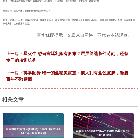
肖龙：2025年的关键词是“稳”。粉丝稳定，团队稳定，业绩稳定，供应链稳定，体重稳定，还瘦了20斤。
封面新闻：展望未来，您有什么样的想法和期望？
肖龙：深耕手工女鞋，重视心智传播；继续坚持写作，出版第3本新书《溜溜那只名叫焦虑的小狗》；赋能创业青年钻石配资，以向善向美
利他为本，让创业更有温度。
富华优配提示：文章来自网络，不代表本站观点。
上一篇：
星火牛 想当宫廷乳娘有多难？层层筛选条件苛刻，还有
专门的培训机构
下一篇：
博泰配资 唯一的蓝精灵家族：族人拥有蓝色皮肤，隐居
百年不敢露面
相关文章