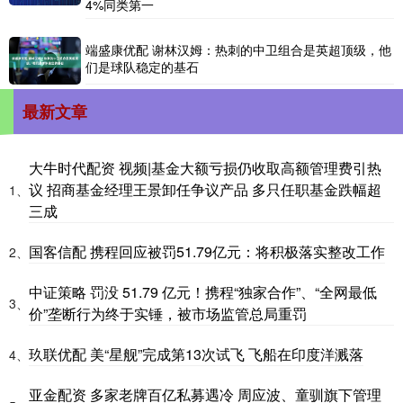
4%同类第一
端盛康优配 谢林汉姆：热刺的中卫组合是英超顶级，他
们是球队稳定的基石
最新文章
大牛时代配资 视频|基金大额亏损仍收取高额管理费引热
议 招商基金经理王景卸任争议产品 多只任职基金跌幅超
1、
三成
国客信配 携程回应被罚51.79亿元：将积极落实整改工作
2、
中证策略 罚没 51.79 亿元！携程“独家合作”、“全网最低
3、
价”垄断行为终于实锤，被市场监管总局重罚
玖联优配 美“星舰”完成第13次试飞 飞船在印度洋溅落
4、
亚金配资 多家老牌百亿私募遇冷 周应波、童驯旗下管理