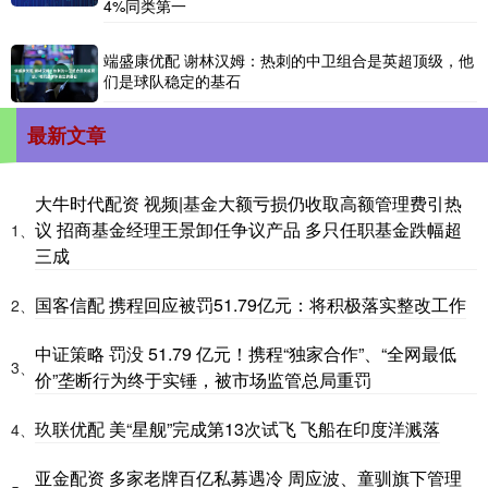
4%同类第一
端盛康优配 谢林汉姆：热刺的中卫组合是英超顶级，他
们是球队稳定的基石
最新文章
大牛时代配资 视频|基金大额亏损仍收取高额管理费引热
议 招商基金经理王景卸任争议产品 多只任职基金跌幅超
1、
三成
国客信配 携程回应被罚51.79亿元：将积极落实整改工作
2、
中证策略 罚没 51.79 亿元！携程“独家合作”、“全网最低
3、
价”垄断行为终于实锤，被市场监管总局重罚
玖联优配 美“星舰”完成第13次试飞 飞船在印度洋溅落
4、
亚金配资 多家老牌百亿私募遇冷 周应波、童驯旗下管理