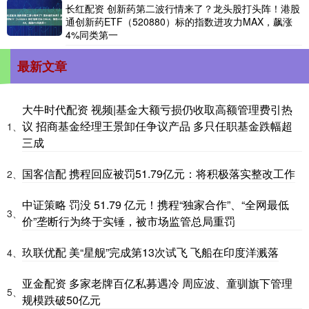
长红配资 创新药第二波行情来了？龙头股打头阵！港股
通创新药ETF（520880）标的指数进攻力MAX，飙涨
4%同类第一
最新文章
大牛时代配资 视频|基金大额亏损仍收取高额管理费引热
议 招商基金经理王景卸任争议产品 多只任职基金跌幅超
1、
三成
国客信配 携程回应被罚51.79亿元：将积极落实整改工作
2、
中证策略 罚没 51.79 亿元！携程“独家合作”、“全网最低
3、
价”垄断行为终于实锤，被市场监管总局重罚
玖联优配 美“星舰”完成第13次试飞 飞船在印度洋溅落
4、
亚金配资 多家老牌百亿私募遇冷 周应波、童驯旗下管理
5、
规模跌破50亿元