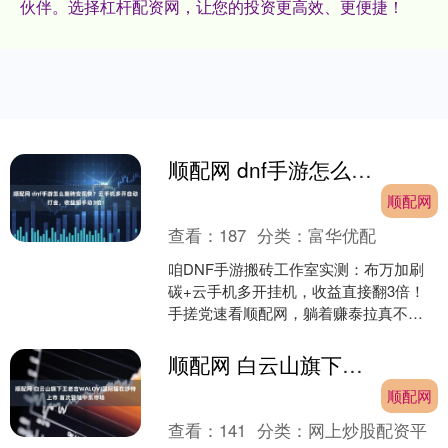
伙伴。选择杠杆配资网，让您的投资更高效、更便捷！
顺配网 dnf手游怎么搬砖变现快？云手机多开自动打金，收益超手动3倍！
顺配网
查看：
187
分类：
富华优配
咱DNF手游搬砖工作室实测：布万加刷
碳+云手机多开挂机，收益直接翻3倍！
手搓党速看顺配网，躺着赚泰拉真不忽
悠~ 一、DNF手游怎么搬砖变现快？ 在
DNF手游中，....
顺配网 白云山旗下王老吉WALOVI国际罐在沙特上市 首次登陆中东市场
顺配网
查看：
141
分类：
网上炒股配资平