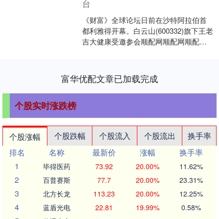
台
《财富》全球论坛日前在沙特阿拉伯首
都利雅得开幕。白云山(600332)旗下王老
吉大健康受邀参会顺配网顺配网顺配
网，并在此次论坛期间举办了王老吉
WALOVI国际罐....
富华优配文章已加载完成
个股实时涨跌榜
个股跌幅
个股流入
个股流出
换手率
个股涨幅
排名
名称
最新价
涨幅
换手率
1
毕得医药
73.92
20.00%
11.62%
2
百普赛斯
77.7
20.00%
23.31%
3
北方长龙
113.23
20.00%
12.25%
4
蓝盾光电
22.81
19.99%
0.58%