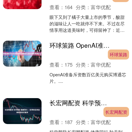
查看：
164
分类：
富华优配
眼下又到了橘子大量上市的季节，酸甜
的滋味让人一吃就停不下来。不过在尽
情享用这道美味时，可得留神了：近期
杭州医院接诊了不少高钾血症患者微配
资，一问原因，竟都和吃橘....
环球策路 OpenAI准备斥资数百亿美元购买博通芯片
环球策路
查看：
175
分类：
富华优配
OpenAI准备斥资数百亿美元购买博通芯
片。....
长宏网配资 科学预防 健康同行——秋季常见传染病防控知识宣传
长宏网配资
查看：
187
分类：
富华优配
科学预防长宏网配资 健康同行 秋天到