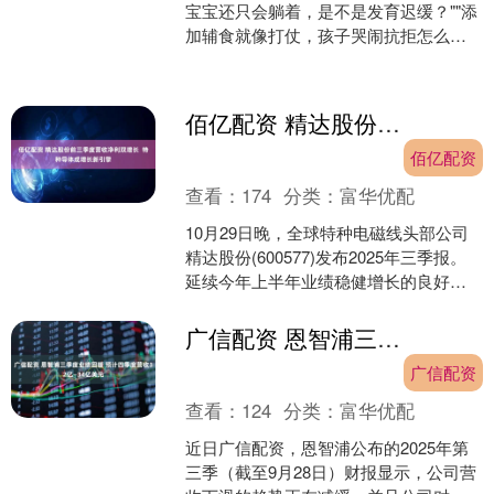
宝宝还只会躺着，是不是发育迟缓？""添
加辅食就像打仗，孩子哭闹抗拒怎么
办？"这些日常育儿中的高频焦虑，时常
困扰着新手父母。在....
佰亿配资 精达股份前三季度营收净利双增长 特种导体成增长新引擎
佰亿配资
查看：
174
分类：
富华优配
10月29日晚，全球特种电磁线头部公司
精达股份(600577)发布2025年三季报。
延续今年上半年业绩稳健增长的良好势
头佰亿配资，核心业务保持强劲，新兴
业务多点....
广信配资 恩智浦三季度业绩回暖 预计四季度营收32亿—34亿美元
广信配资
查看：
124
分类：
富华优配
近日广信配资，恩智浦公布的2025年第
三季（截至9月28日）财报显示，公司营