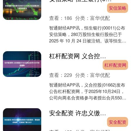
安信策略
查看：
186
分类：
富华优配
智通财经APP讯，恒生银行(00011)公布
安信策略，280万股恒生银行股份已于
2025 年 10 月 24 日被注销。该等恒生银
行股份均于联合公告刊发前根据....
杠杆配资网 义合控股(01662)授出合共550万份购股权
杠杆配资网
查看：
229
分类：
富华优配
智通财经APP讯，义合控股(01662)发布
公告杠杆配资网，于2025年10月24日，
公司向两名合资格参与者授出合共550万
份购股权，以认购公司已发行股本中每
股....
安全配资 许忠义缴获的渗透计划是假的：那些潜伏特务，已经到了第几代？
安全配资