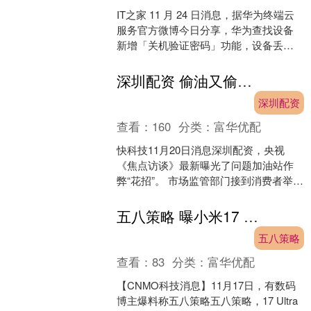
IT之家 11 月 24 日消息，据华为终端云
服务官方微博今日分享，华为查找设备
新增「关机验证密码」功能，设备丢失
后不用担心被恶意关机垒富配资，可增
加被找回的概....
深圳配资 偷油又偷税！央视曝光问题加油站作弊“花招”
深圳配资
查看：
160
分类：
富华优配
快科技11月20日消息深圳配资，央视
《焦点访谈》最新曝光了问题加油站作
弊“花招”。 市场监管部门接到消费者举报
加油站涉嫌作弊偷油后，对某加油站进
行突击检查，开封....
五八策略 曝小米17 Ultra将配备“可变长焦”和“可变镜头” 年底见？
五八策略
查看：
83
分类：
富华优配
【CNMO科技消息】11月17日，有数码
博主爆料称五八策略五八策略，17 Ultra