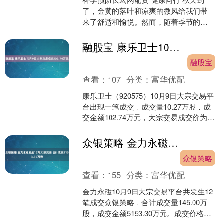
了，金黄的落叶和凉爽的微风给我们带
来了舒适和愉悦。然而，随着季节的转
换，我们也需要警惕秋季传染病的潜在
威胁。今天让我们一起了....
融股宝 康乐卫士10月9日大宗交易成交102.74万元
融股宝
查看：
107
分类：
富华优配
康乐卫士（920575）10月9日大宗交易平
台出现一笔成交，成交量10.27万股，成
交金额102.74万元，大宗交易成交价为
10.00元，相对今日收盘价折价18....
众银策略 金力永磁发生12笔大宗交易 合计成交5153.30万元
众银策略
查看：
155
分类：
富华优配
金力永磁10月9日大宗交易平台共发生12
笔成交众银策略，合计成交量145.00万
股，成交金额5153.30万元。成交价格均