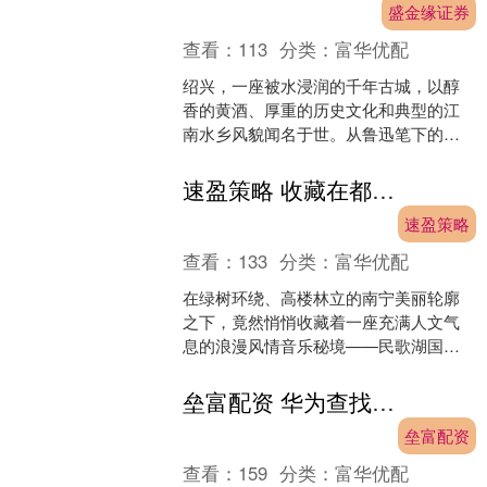
盛金缘证券
查看：
113
分类：
富华优配
绍兴，一座被水浸润的千年古城，以醇
香的黄酒、厚重的历史文化和典型的江
南水乡风貌闻名于世。从鲁迅笔下的风
情到书圣王羲之的墨韵，从悠悠乌篷船
到醇厚老酒香盛金缘证券，....
速盈策略 收藏在都市繁华里的浪漫——南宁民歌湖国际音乐小镇
速盈策略
查看：
133
分类：
富华优配
在绿树环绕、高楼林立的南宁美丽轮廓
之下，竟然悄悄收藏着一座充满人文气
息的浪漫风情音乐秘境——民歌湖国际
音乐小镇。 每当华灯初上速盈策略，暮
色温柔垂落，这里便成为....
垒富配资 华为查找设备新增「关机验证密码」功能，随 HarmonyOS 6 上线
垒富配资
查看：
159
分类：
富华优配