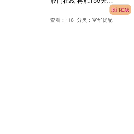
股门在线 再触155关口！日元贬值魔咒难破 央行与政府政策分歧加剧市场疑虑
股门在线
查看：
116
分类：
富华优配
随着日元汇率跌至曾引发当局入市干预
的水平附近，交易员对日本新政府能否
通过直接干预提振日元的怀疑日益升
温。与去年央行加息前夕的干预不同，
此次日本考虑是否买入日元之....
个股实时涨跌榜
个股跌幅
个股流入
个股流出
换手率
个股涨幅
排名
名称
最新价
涨幅
换手率
1
N展芯
116.52
396.89%
79.39%
2
锐翔智能
110.02
20.21%
16.80%