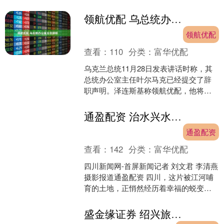
为35.54元，相对今日收盘价折价10....
领航优配 乌总统办公室主任辞职
领航优配
查看：
110
分类：
富华优配
乌克兰总统11月28日发表讲话时称，其
总统办公室主任叶尔马克已经提交了辞
职声明。泽连斯基称领航优配，他将于
明天与可能出任总统办公室负责人的人
选进行磋商。（CCT....
通盈配资 治水兴水、绿色航运、生态共护 看幸福河湖的“四川之道”｜新闻发布最前线•深一度
通盈配资
查看：
142
分类：
富华优配
四川新闻网-首屏新闻记者 刘文君 李清燕
摄影报道通盈配资 四川，这片被江河哺
育的土地，正悄然经历着幸福的蜕变。
目前，全省已打造国家级、省级和市
（州）级幸福河湖....
盛金缘证券 绍兴旅游怎么玩？这家旅行社带你体验江南水乡的文脉与风骨