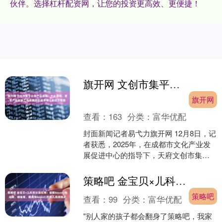
伙伴。选择杠杆配资网，让您的投资更高效、更便捷！
旗开网 文创市集平台是产品卖场、文化展场，更是产业创新工场和美好生活秀场｜新经济观察
旗开网
查看：
163
分类：
富华优配
封面新闻记者易弋力旗开网 12月8日，记
者获悉，2025年，在成都市文化产业发
展促进中心的指导下，天府文创市集全
年累计吸引客流超56万人次，销售超100
万元，聚....
策略吧 金宝贝×儿科院长宫红梅：破解&quot;抬头晚、辅食难、翻身慢&quot;的育儿高频焦虑
策略吧
查看：
99
分类：
富华优配
"别人家的孩子都会翻身了策略吧，我家