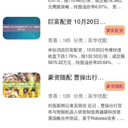
0.07%，报110.66元/张，成交额16.38亿
元鹰眼策略，转股溢价率6.57%。 资料
显示，浦发转债信用级别为“AA....
巨富配资 10月20日华康转债下跌1.76%，转股溢价率23.64%
聚富配资
查看：
185
分类：
富华优配
本站消息巨富配资，10月20日华康转债
收盘下跌1.76%，报132.53元/张，成交额
5675.22万元，转股溢价率23.64%。 资
料显示，华康转债信用级别为....
豪资随配 曹操出行与越疆科技达成战略合作，布局Robotaxi场景与机器人技术融合生态
豪资随配
查看：
126
分类：
富华优配
封面新闻记者吴雨佳 近日，曹操出行宣
布与智能机器人研发制造商越疆科技签
署战略合作协议。基于Robotaxi业务，双
方将共同拓展机器人技术的应用场景和