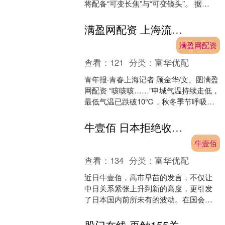
将配备“可变长焦”与“可变镜头”。 据
CNMO了解，小米17 Ultra将搭....
满盈网配资 上海流感阳性率攀升，现在接种疫苗还来得及吗？
满盈网配资
查看：
121
分类：
富华优配
青年报·青春上海记者 顾金华/文、图满盈
网配资 “咳咳咳……”申城气温持续走低，
最低气温已跌破10℃，秋冬季节呼吸道
感染高发季已悄然来临。上海市疾控中
心监测数据....
牛壹佰 日本拒绝收回涉台言论，首相官邸遭到民众围攻！高市早苗被催下台，中方反制箭在弦上
牛壹佰
查看：
134
分类：
富华优配
近日牛壹佰，高市早苗的发言，不仅让
中日关系紧张上升到新的高度，更引发
了日本国内前所未有的波动。在国会答
辩中，她声称“台湾有事”可能构成日本
的“存亡危机事态”，大....