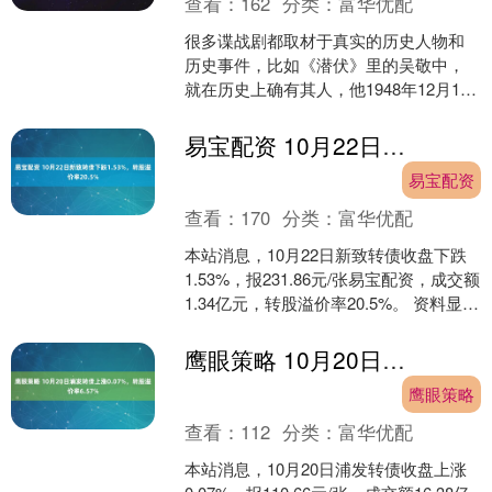
查看：
162
分类：
富华优配
很多谍战剧都取材于真实的历史人物和
历史事件，比如《潜伏》里的吴敬中，
就在历史上确有其人，他1948年12月14
日借送李广和去机场的机会悄悄离开了
天津，等毛人凤发....
易宝配资 10月22日新致转债下跌1.53%，转股溢价率20.5%
易宝配资
查看：
170
分类：
富华优配
本站消息，10月22日新致转债收盘下跌
1.53%，报231.86元/张易宝配资，成交额
1.34亿元，转股溢价率20.5%。 资料显
示，新致转债信用级别为“A”，....
鹰眼策略 10月20日浦发转债上涨0.07%，转股溢价率6.57%
鹰眼策略
查看：
112
分类：
富华优配
本站消息，10月20日浦发转债收盘上涨