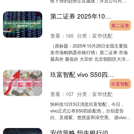
收下滑的趋势正在减缓；并且公司对未
来的展望超出市场预期。 恩智浦第三季
营业收入31.....
第二证券 2025年10月28日全国主要批发市场鹌鹑蛋价格行情
第二证券
查看：
165
分类：
富华优配
（原标题：2025年10月28日全国主要批
发市场鹌鹑蛋价格行情）第二证券 市场
最高价 最低价 大宗价 北京朝阳区大洋路
综合市场 11.00 11.00 11.....
玖富智配 vivo S50四款配色全部公开：灵感紫梦幻浪漫
玖富智配
查看：
107
分类：
富华优配
快科技12月5日消息玖富智配，今日，
vivo正式公布S50四款配色，分别是告
白、灵感紫、悠悠蓝和深空黑。 据vivo介
绍，告白是一种\"喜欢自己\"的颜色，拿
在....
安信策略 恒生银行(00011)10月24日注销280万股回购股份