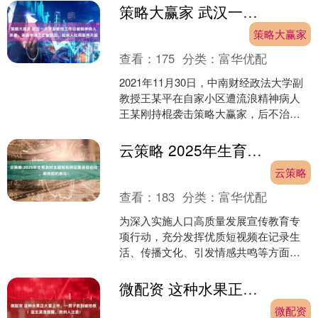
应用能力，提....
策略大赢家 武汉一大学副教授工作日被精神病人杀害，家属申请工亡被驳回，起诉人社局案将开庭
策略大赢家
查看：
175
分类：
富华优配
2021年11月30日，中南财经政法大学副
教授王某平在自家小区遭流浪精神病人
王某刚持棍袭击策略大赢家，后不治身
亡。行凶者已被判处死缓，刑事案件虽
已判决，但民事赔....
云策略 2025年生育友好主题短视频征集活动启动，期待您的参与！
云策略
查看：
183
分类：
富华优配
为深入实施人口高质量发展宣传教育专
项行动，充分发挥优质短视频在记录生
活、传播文化、引发情感共鸣等方面的
重要作用和独特优势，大力倡导积极的
婚恋观、生育观、家庭观，....
微配资 这种水果正大量上市，一男子吃到被抢救！医生紧急提醒，贵州人注意！
微配资